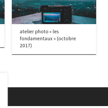
prises de vue et de composition. Nous vous donnons
rendez-vous le mercredi 18 octobre 2017 à 20h30 au
local du club. Pensez à prendre votre appareil photo
et sa notice d’utilisation.
atelier photo « les
fondamentaux » (octobre
2017)
vés