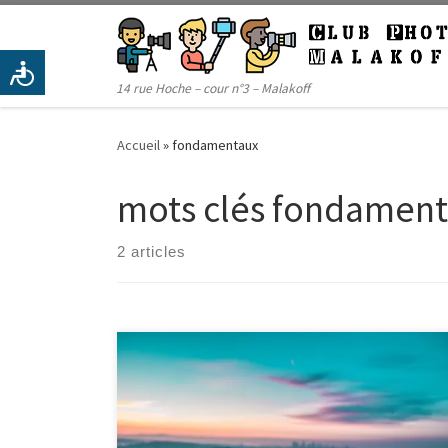
Passer au contenu
14 rue Hoche – cour n°3 – Malakoff
Accueil
»
fondamentaux
mots clés fondamen
2 articles
Le club vous attend pour le cours sur les
fondamentaux de la prise de vue. Nous aborderons
entre autres les notions de profondeur de champ, de
vitesse et d’ISO… Nous parlerons aussi de modes de