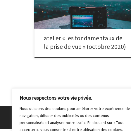
prises de vue et de composition. Nous vous donnons
rendez-vous le mardi 13 octobre à 20h00 au local du
club. Pensez à prendre votre appareil photo et sa
notice d’utilisation.
atelier « les fondamentaux de
la prise de vue » (octobre 2020)
Nous respectons votre vie privée.
Nous utilisons des cookies pour améliorer votre expérience de
navigation, diffuser des publicités ou des contenus
© 2026
Club Photo de Malakoff
– Tous droits réser
personnalisés et analyser notre trafic. En cliquant sur « Tout
accepter », vous consentez à notre utilisation des cookies.