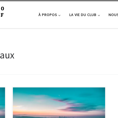
À PROPOS
LA VIE DU CLUB
NOUS
taux
Le club vous attend pour notre cours sur les
fondamentaux de la prise de vue. Nous aborderons
entre autres les notions de profondeur de champ, de
vitesse et d’ISO… Nous parlerons aussi de modes de