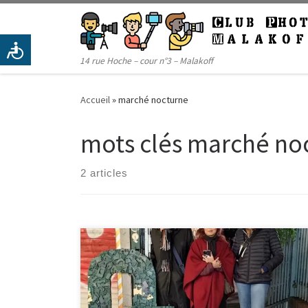
Passer au contenu
14 rue Hoche – cour n°3 – Malakoff
Accueil
»
marché nocturne
mots clés marché no
2 articles
Le vendredi 27 septembre, de 18h30 à minuit, avait
lieu le dernier événement du festival du Magicien
d’Oz organisé par l’association « Une histoire à
Malakoff ». Durant ce marché nocturne, artistes et