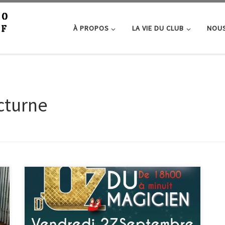
À PROPOS
LA VIE DU CLUB
NOUS
cturne
En route vers la Cité d’émeraude ! Le club photo sera
présent au Marché des créateurs nocturne vendredi
soir, aux côtés d’autres artistes et artisans. Il a pour
thème le Magicien d’Oz. Sur notre stand, nous vous
présenterons les œuvres réalisées pour le festival du