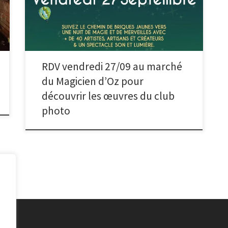
Magicien d’Oz. Une partie des tirages sont mises en
vente au format 40.7 x 30.5 cm et les autres au format
carte postale. Rendez-vous rue Raymond Fassin et
place du 11 novembre à partir de 18h, le 27
septembre.
RDV vendredi 27/09 au marché
du Magicien d’Oz pour
découvrir les œuvres du club
photo
vés