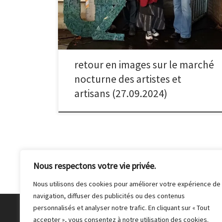
artisans de Malakoff tenaient un stand rue Raymond
Fassin et présentaient leurs réalisations en lien ou non
avec le thème. Voici quelques images de la soirée.
Plus d’infos
retour en images sur le marché
nocturne des artistes et
artisans (27.09.2024)
Nous respectons votre vie privée.
Nous utilisons des cookies pour améliorer votre expérience de
navigation, diffuser des publicités ou des contenus
personnalisés et analyser notre trafic. En cliquant sur « Tout
© 2026
Club Photo de Malakoff
– Tous droits réser
accepter », vous consentez à notre utilisation des cookies.