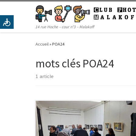
Passer au contenu
14 rue Hoche – cour n°3 – Malakoff
Accueil
»
POA24
mots clés POA24
1 article
Le week-end des 23-24 mars, à l’initiative de
l’association Créé à Malakoff, le club photo de
Malakoff a ouvert ses portes, à l’instar d’une
quarantaine d’autres lieux. Une exposition sur le
thème de l’absence a ainsi pu être présentée au