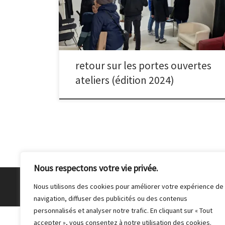
public et un hommage à Magali Bekkai – l’ancienne
présidente du club décédée – a été rendu samedi
après-midi (cf vidéo du discours sous la galerie
d’images + texte de de Frédéric Doussot).
Nous
remercions chaleureusement les nombreuses
personnes venues à notre rencontre, entre autres
retour sur les portes ouvertes
malakoffiot·es, artistes, anciens adhérents, clubs amis
– ainsi que les membres bénévoles qui se […]
ateliers (édition 2024)
Nous respectons votre vie privée.
© 2026
Club Photo de Malakoff
– Tous droits réser
Nous utilisons des cookies pour améliorer votre expérience de
navigation, diffuser des publicités ou des contenus
personnalisés et analyser notre trafic. En cliquant sur « Tout
accepter », vous consentez à notre utilisation des cookies.