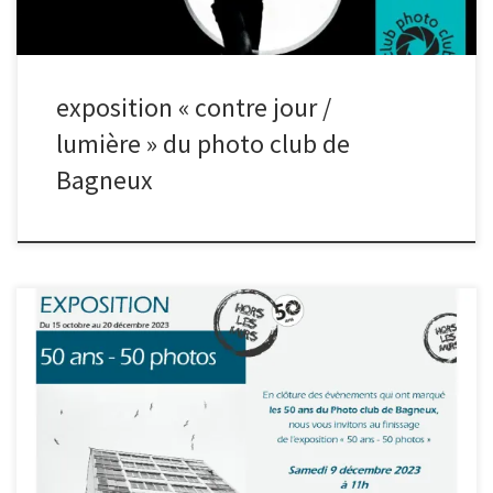
exposition « contre jour /
lumière » du photo club de
Bagneux
Pour clôturer l’année anniversaire des 50 ans club, le Photo Club
de Bagneux vous invite au finissage de l’exposition « Hors Les
Murs ». Jusqu’au 20 décembre, 50 photos sont accrochées sur les
grilles du Parc Richelieu, côté avenue Gabriel Péri à Bagneux.
Venez admirer leurs œuvres, quelle que soit l’heure du jour ou de
la nuit !