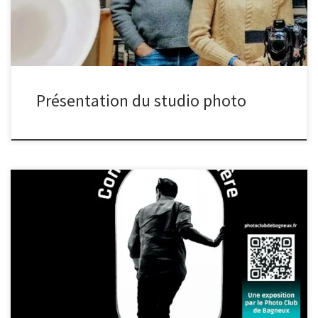
Présentation du studio photo
Le photo club expose à la médiathèque de Bagneux, sur le thème
« contre jour / lumière » du 5 avril au 10 mai. Le vernissage aura
lieu le vendredi 5 avril à partir de 18h.Cette année, il y aura une
animation le samedi 4 mai à 15h à la médiathèque. Au
programme, une visite guidée de l’exposition suivie d’une séance
de lecture d’image. Pour cela, il faut apporter 1 ou 2 photo(s)
copiée(s) sur une clé USB et les membres du photo club de
Bagneux vous dispenseront quelques conseils. Plus d’infos :