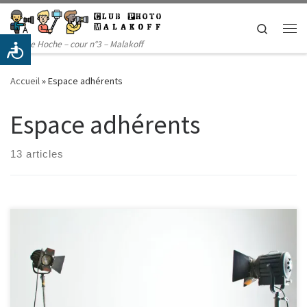
Passer au contenu
Search
Me
14 rue Hoche – cour n°3 – Malakoff
Accueil
»
Espace adhérents
Espace adhérents
13 articles
Il n’y a pas d’extrait, car cette publication est protégée.