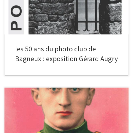
midi ou bien en prenant rendez-vous. Un vernissage a lieu le
vendredi 10 février à partir de 18h. Au-delà du vernissage, des
permanences sont organisées de 14h à 18h :
les 50 ans du photo club de
Bagneux : exposition Gérard Augry
Nicolas (notre trésorier) vous recommande de foncer voir
l’exposition très étonnante sur la rétrospective du travail du
photographe ukrainien Boris Mikhaïlov, avant qu’elle ne se termine
(le 15 janvier), notamment les clichés sur le quotidien des gens
pendant les périodes de l’URSS puis de la Perestroïka, en tentant