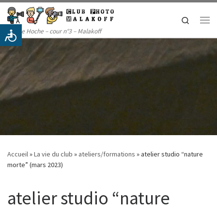
Passer au contenu
Search
Me
14 rue Hoche – cour n°3 – Malakoff
Accueil
»
La vie du club
»
ateliers/formations
»
atelier studio “nature
morte” (mars 2023)
atelier studio “nature