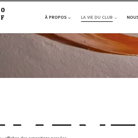
À PROPOS
LA VIE DU CLUB
NOUS
b
»
affiches des expositions passées