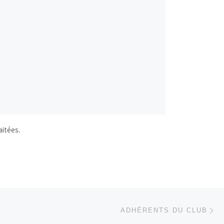
aitées
.
Ar
 ARTICLES
ADHÉRENTS DU CLUB