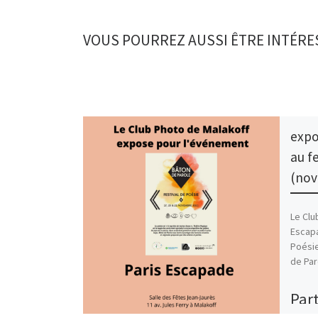
VOUS POURREZ AUSSI ÊTRE INTÉRE
expo
au f
(nov
Le Clu
Escapa
Poésie
de Par
Part