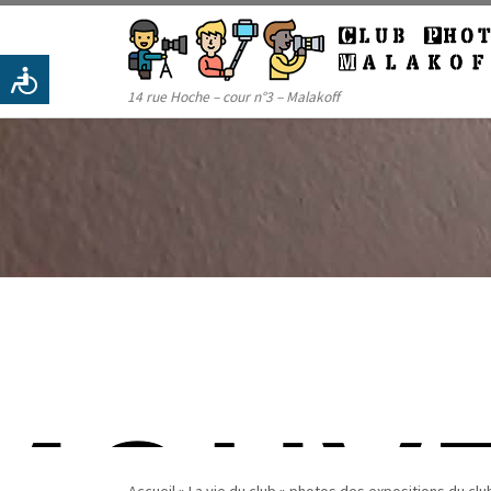
Passer au contenu
14 rue Hoche – cour n°3 – Malakoff
Accueil
»
La vie du club
»
photos des expositions du clu