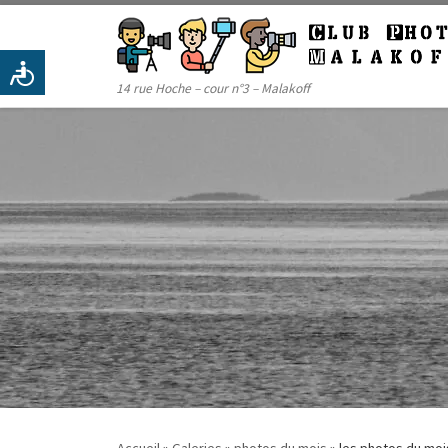
Passer au contenu
14 rue Hoche – cour n°3 – Malakoff
Accueil
»
Galeries
»
photos du mois
»
les photos du mois