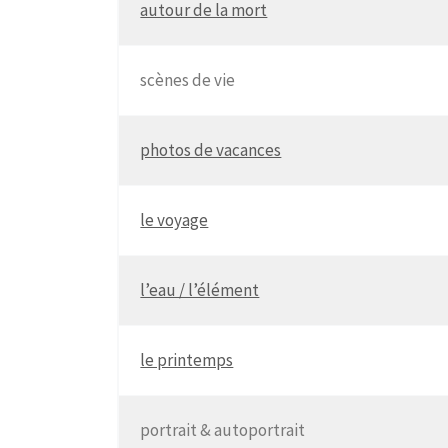
autour de la mort
scènes de vie
photos de vacances
le voyage
l’eau / l’élément
le printemps
portrait & autoportrait