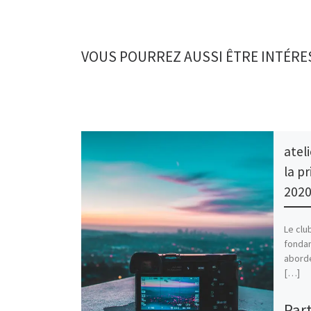
VOUS POURREZ AUSSI ÊTRE INTÉRE
atel
la p
2020
Le clu
fondam
aborde
[…]
Part