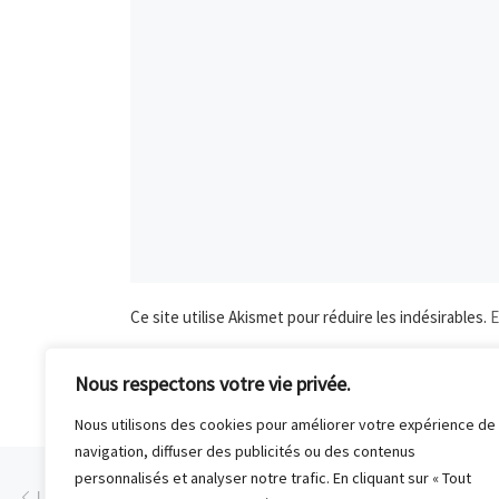
Ce site utilise Akismet pour réduire les indésirables.
E
Nous respectons votre vie privée.
Nous utilisons des cookies pour améliorer votre expérience de
navigation, diffuser des publicités ou des contenus
Parcourir les articles
personnalisés et analyser notre trafic. En cliquant sur « Tout
Article précédent
LES ACTUALITÉS DU CLUB DE MALAKOFF