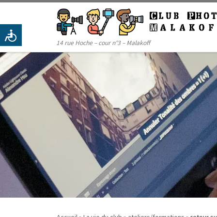
Passer au contenu
14 rue Hoche – cour n°3 – Malakoff
Accueil
»
La vie du club
»
ateliers/formations
»
retour su