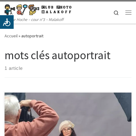
Passer au contenu
Search
Me
14 rue Hoche – cour n°3 – Malakoff
Accueil
»
autoportrait
mots clés autoportrait
1 article