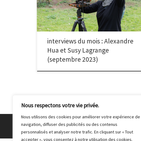
photo. La première chose qui a attiré mon regard était
le nombre de chiens dans ces grandes rues
américaines. Il y en a avait dans tous les
accoutrements possibles : avec des chaussons, des
robes, des chapeaux, des costumes, dans des
poussettes… C’est donc tout naturellement que j’ai
interviews du mois : Alexandre
dédié une série consacrée à l’humeur des chiens […]
Hua et Susy Lagrange
(septembre 2023)
Nous respectons votre vie privée.
Nous utilisons des cookies pour améliorer votre expérience de
navigation, diffuser des publicités ou des contenus
© 2026
Club Photo de Malakoff
– Tous droits réser
personnalisés et analyser notre trafic. En cliquant sur « Tout
accepter », vous consentez à notre utilisation des cookies.