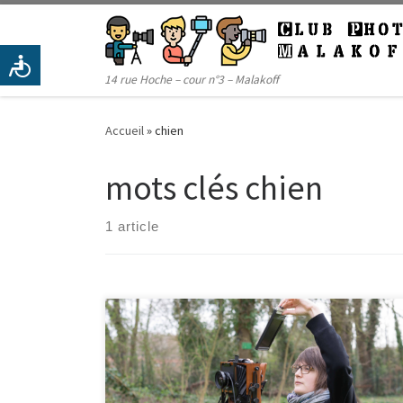
Passer au contenu
14 rue Hoche – cour n°3 – Malakoff
Accueil
»
chien
mots clés chien
1 article
Le mois dernier, les photos d’Alexandre et Susy ont
été plébiscitées par les membres du club. Bonjour
Alexandre, quelle est l’histoire de ta photo ?(cf
sélection du mois de septembre) « Cette photo a été
prise dans les rues de New York pendant mon voyage