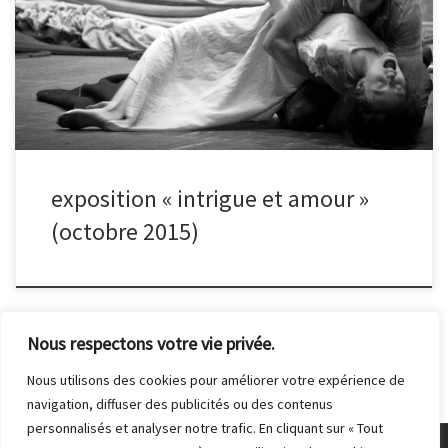
2015. Les photos ont été prises lors des répétitions de la troupe, y
compris répétitions de chant, à la Fabrique des Arts à Malakoff. Cet
exercice a été l’opportunité de saisir avec une grande sensibilité
le jeu des acteurs. La sélection des photos a produit une série
d’environ 50 photos. L’exposition a eu lieu du 5 au 16 octobre
2015 au Foyer bar […]
exposition « intrigue et amour »
(octobre 2015)
Nous respectons votre vie privée.
Nous utilisons des cookies pour améliorer votre expérience de
navigation, diffuser des publicités ou des contenus
personnalisés et analyser notre trafic. En cliquant sur « Tout