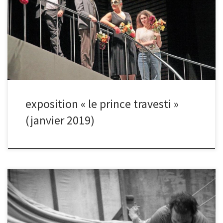
Les photos ont été prises lors des répétitions de la troupe à la
Fabrique des Arts à Malakoff. Cet exercice a été l’opportunité de
saisir avec une grande sensibilité le jeu des acteurs. La sélection
des photos a produit une série d’environ 40 photos. L’exposition a
eu lieu en Janvier 2019 au Foyer bar du Théâtre 71. Vous pouvez
visualiser le […]
exposition « le prince travesti »
(janvier 2019)
Le club a eu le plaisir de réaliser une séance de prise de vue de la
pièce « Intrigue et Amour» de Friedrich Schiller, mis en scène par
Yves Beaunesne et jouée au Théâtre 71 de Malakoff en Octobre