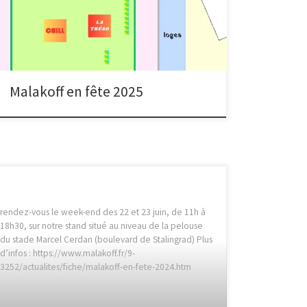
mini-tirage quasi instantané. Nous serons sur le stand
n°24.
Malakoff en fête 2025
rendez-vous le week-end des 22 et 23 juin, de 11h à
18h30, sur notre stand situé au niveau de la pelouse
du stade Marcel Cerdan (boulevard de Stalingrad) Plus
d’infos : https://www.malakoff.fr/9-
3252/actualites/fiche/malakoff-en-fete-2024.htm