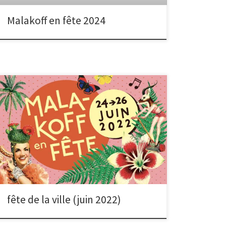
Malakoff en fête 2024
Rendez-vous au parc Léon Salagnac les samedi 25 et
dimanche 26 juin pour « Malakoff en fête ». Comme
chaque année, nous organisons un mini studio photo
sur le stand, afin que les malakoffiots puissent venir se
faire prendre en photo en famille ou entre amis. Nous
imprimons directement sur place les photos en 10×15
pour 1 euro symbolique. Plus d’infos
fête de la ville (juin 2022)