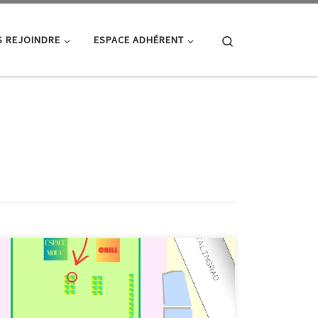
Search
 REJOINDRE
ESPACE ADHÉRENT
L’édition 2025 de Malakoff en fête se déroulera au
stade Marcel Cerdan. Comme de coutume, le club
photo tiendra un stand et tirera le portrait avec un