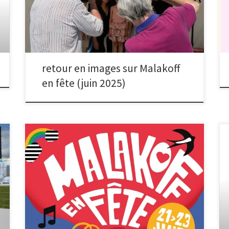
malakoffiots qui sont venus se faire tirer le portrait à
notre stand !
retour en images sur Malakoff
en fête (juin 2025)