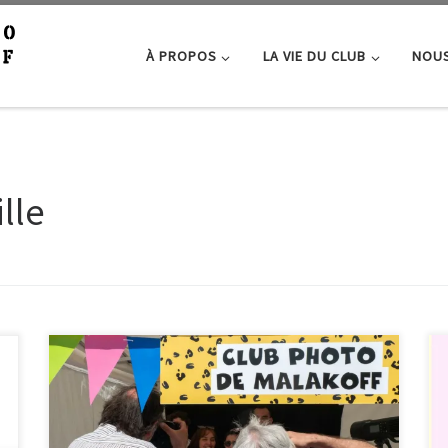
À PROPOS
LA VIE DU CLUB
NOUS
ille
Retour en images sur la fête de la ville qui s’est tenue
les 21 et 22 juin, au stade Marcel Cerdan. Merci aux