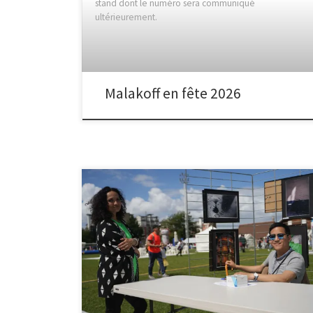
stand dont le numéro sera communiqué
ultérieurement.
Malakoff en fête 2026
Retour en images sur la fête de la ville qui s’est tenue
le dernier week-end de juin, sur la pelouse du stade
Marcel Cerdan. Merci aux malakoffiots qui sont venus
se faire tirer le portrait à notre stand.Merci à
Alexandre, Caroline D, Frédéric, Joseph, Malika,
Nicolas, Saïbatou et Chrystelle pour avoir tenu le
stand, tout au long du week-end.