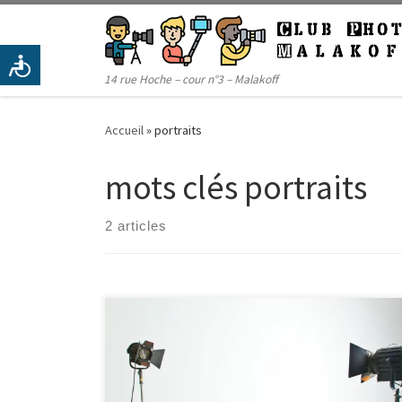
Passer au contenu
14 rue Hoche – cour n°3 – Malakoff
Accueil
»
portraits
mots clés portraits
2 articles
Il n’y a pas d’extrait, car cette publication est