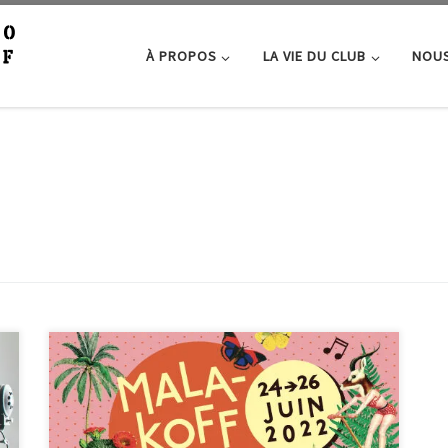
À PROPOS
LA VIE DU CLUB
NOUS
Rendez-vous au parc Léon Salagnac les samedi 25 et
dimanche 26 juin pour « Malakoff en fête ». Comme
chaque année, nous organisons un mini studio photo
sur le stand, afin que les malakoffiots puissent venir se