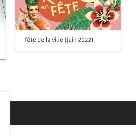
faire prendre en photo en famille ou entre amis. Nous
imprimons directement sur place les photos en 10×15
pour 1 euro symbolique. Plus d’infos
fête de la ville (juin 2022)
vés