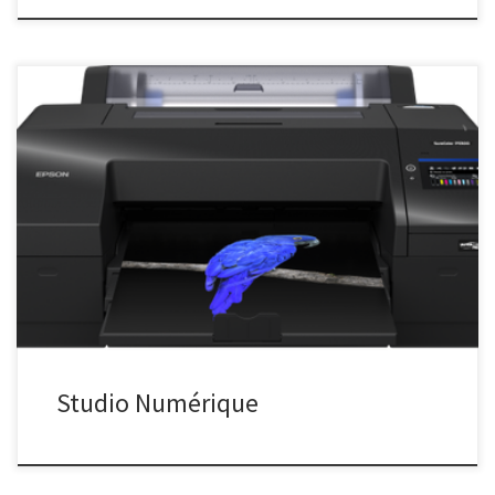
Le club s’est équipé d’une imprimante EPSON SC-P5300 qui
permet l’impression au format A2. Elle est connectée à un PC
appartenant au club sur lequel sont installés les logiciels
permettant de la piloter et de faire quelques retouches
minimums. Un scanner de négatifs complète cet ensemble. Cette
imprimante est accessible en libre service aux adhérents ayant
suivi au moins une séance d’initiation. Il est possible d’utiliser le
papier (rouleau ou feuilles) fourni par le club ou d’apporter le sien.
Les impressions sont facturées en fonction de la surface imprimée
et de l’origine du papier.
Studio Numérique