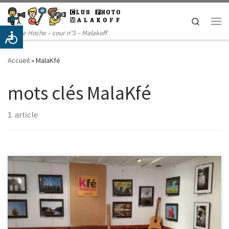
Passer au contenu
Search
Me
14 rue Hoche – cour n°3 – Malakoff
Accueil
»
MalaKfé
mots clés MalaKfé
1 article