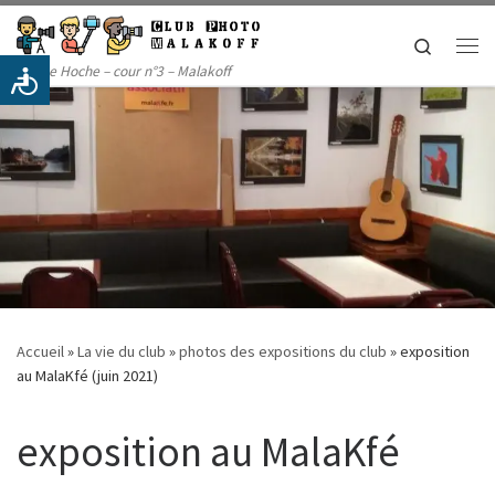
Passer au contenu
Search
Me
14 rue Hoche – cour n°3 – Malakoff
Accueil
»
La vie du club
»
photos des expositions du club
»
exposition
au MalaKfé (juin 2021)
exposition au MalaKfé