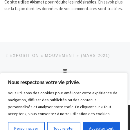
Ce site utilise Akismet pour réduire les indésirables.
En savoir plus
sur la façon dont les données de vos commentaires sont traitées
.
Parcourir les articles
Article précédent
EXPOSITION « MOUVEMENT » (MARS 2021)
RETOUR À LA LISTE DES
Nous respectons votre vie privée.
Ar
PHOTOS DU MOIS : “LE DÉSIR” (AVRIL 2021)
Nous utilisons des cookies pour améliorer votre expérience de
navigation, diffuser des publicités ou des contenus
personnalisés et analyser notre trafic. En cliquant sur « Tout
accepter », vous consentez à notre utilisation des cookies.
© 2026
Club Photo de Malakoff
– Tous droits réservés
Personnaliser
Tout rejeter
Accepter tout