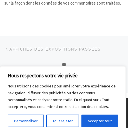
sur la façon dont les données de vos commentaires sont traitées
.
Parcourir les articles
Article précédent
AFFICHES DES EXPOSITIONS PASSÉES
RETOUR À LA LISTE DES
Nous respectons votre vie privée.
Ar
LES PHOTOS DU MOIS (LISTE RÉCAPITULATIVE)
Nous utilisons des cookies pour améliorer votre expérience de
navigation, diffuser des publicités ou des contenus
personnalisés et analyser notre trafic. En cliquant sur « Tout
accepter », vous consentez à notre utilisation des cookies.
© 2026
Club Photo de Malakoff
– Tous droits réservés
Personnaliser
Tout rejeter
Accepter tout