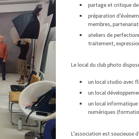
partage et critique d
préparation d’événeme
membres, partenariat
ateliers de perfection
traitement, expression
Le local du club photo dispose 
un local studio avec f
un local développeme
un local informatiqu
numériques (formation
L’association est soucieuse d’