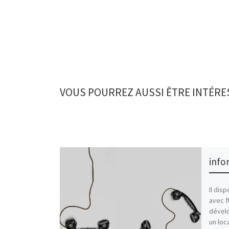
VOUS POURREZ AUSSI ÊTRE INTÉRE
info
Il disp
avec f
dével
un loc