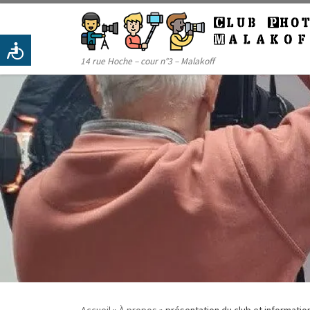
Passer au contenu
14 rue Hoche – cour n°3 – Malakoff
Accueil
»
À propos
»
présentation du club et information