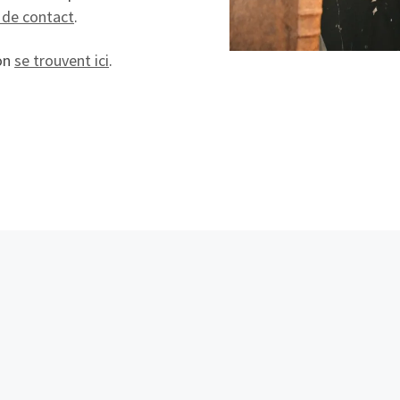
e de contact
.
ion
se trouvent ici
.