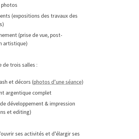
e photos
nts (expositions des travaux des
s)
nement (prise de vue, post-
 artistique)
de trois salles :
lash et décors (
photos d’une séance
)
nt argentique complet
e de développement & impression
s et editing)
ouvrir ses activités et d’élargir ses