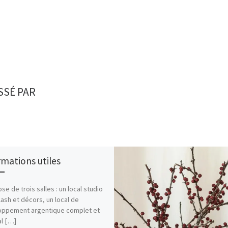
SSÉ PAR
rmations utiles
ose de trois salles : un local studio
lash et décors, un local de
oppement argentique complet et
al […]