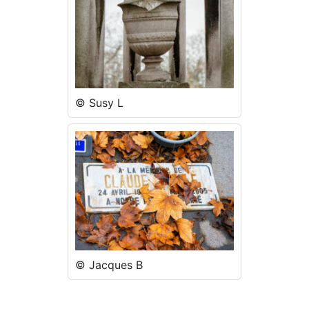
© Susy L
© Jacques B