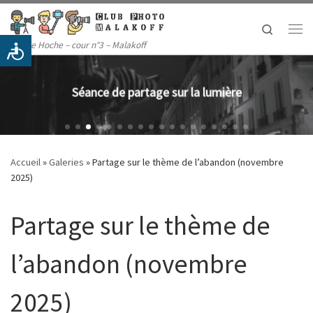
Passer au contenu
Search
Me
14 rue Hoche – cour n°3 – Malakoff
Séance de partage sur l'abandon
Accueil
»
Galeries
»
Partage sur le thème de l’abandon (novembre
2025)
Partage sur le thème de
l’abandon (novembre
2025)