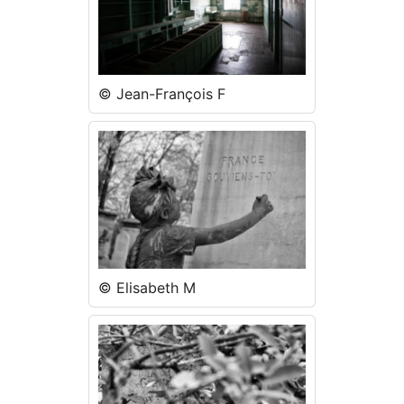
© Jean-François F
© Elisabeth M