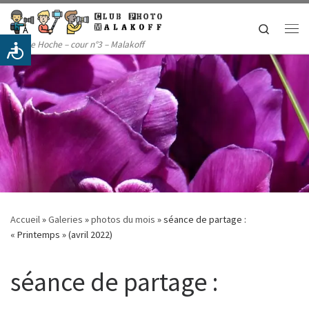
Passer au contenu
Search
Me
14 rue Hoche – cour n°3 – Malakoff
Accueil
»
Galeries
»
photos du mois
»
séance de partage :
« Printemps » (avril 2022)
séance de partage :