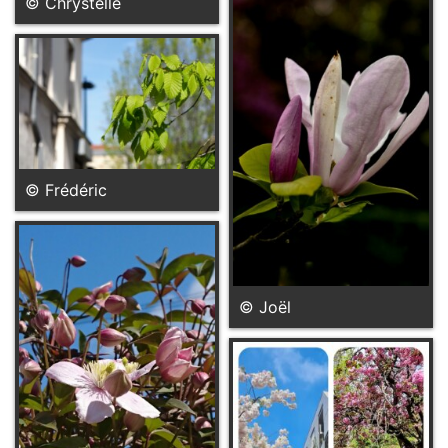
© Chrystelle
© Frédéric
© Joël