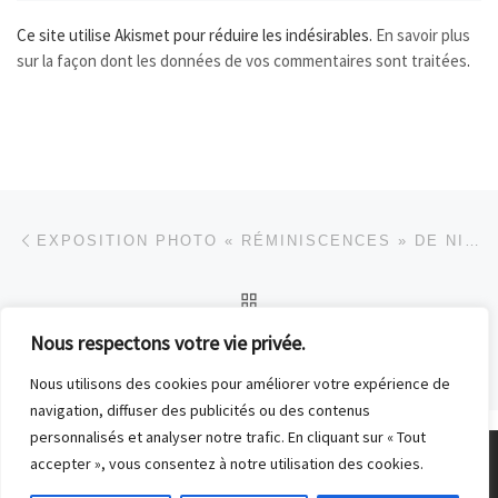
Ce site utilise Akismet pour réduire les indésirables.
En savoir plus
sur la façon dont les données de vos commentaires sont traitées
.
Parcourir les articles
Article précédent
EXPOSITION PHOTO « RÉMINISCENCES » DE NICOLAS QUINETTE À HOUDAN
RETOUR À LA LISTE DES
Nous respectons votre vie privée.
Ar
SORTIE À LA DÉFENSE (MAI 2022)
Nous utilisons des cookies pour améliorer votre expérience de
navigation, diffuser des publicités ou des contenus
personnalisés et analyser notre trafic. En cliquant sur « Tout
accepter », vous consentez à notre utilisation des cookies.
© 2026
Club Photo de Malakoff
– Tous droits réservés