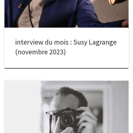
la conservation dans laquelle réside donc une portée funéraire. À
l’intérieur des multiples lieux abandonnés que j’ai parcourus, des
rencontres surprenantes […]
interview du mois : Susy Lagrange
(novembre 2023)
Le mois dernier, les photos d’Alexandre et Joseph sur le thème de
la coupe du monde de rugby ont été élues photos du mois
Bonjour Alexandre, quelle est l’histoire de ta photo ?(cf sélection
du mois d’octobre) « Cette photo a été prise dans les derniers
instant de la sortie photo avec le club à la fanzone place de la
Concorde. J’ai trouvé ce supporter intéressant avec son cigare,
son béret et son kilt. Il était aussi très souriant, chaleureux et ne