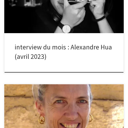
pour ses grandes tours, ses grands espaces et son architecture
moderne. C’étaient des conditions idéales pour faire des photos
de rue minimalistes comme celle-ci. depuis quand es-tu inscrit au
club photo ? Je me […]
interview du mois : Alexandre Hua
(avril 2023)
bonjour Elodie, quelle est l’histoire de ta photo sélectionnée au
mois de mars sur le thème de la nature morte ? où a-t-elle été
prise ? Lorsque le thème de la nature morte a été choisi, j’ai
d’abord pensé aux photos que j’avais faites pendant le
confinement. En effet, je n’avais pas d’autre choix que de prendre
des photos d’intérieur ou de fleurs de mon petit jardin. Par la