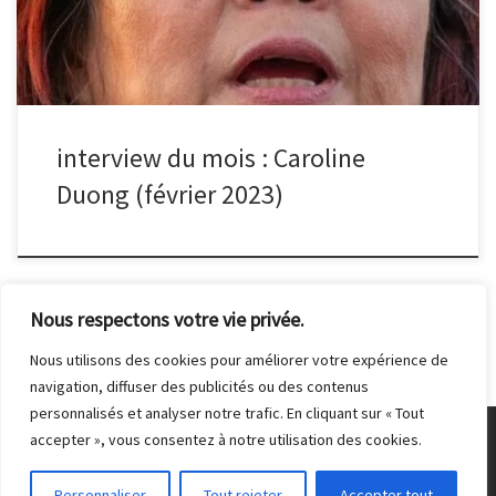
moyen. Mais il arrive parfois qu’on obtienne un résultat inespéré,
avec désinvolture, sans se fatiguer, simplement grâce à la chance.
C’est le cas de la photo avec les méduses. Je suis passée devant
cet aquarium qui était […]
interview du mois : Caroline
Duong (février 2023)
Nous respectons votre vie privée.
Nous utilisons des cookies pour améliorer votre expérience de
navigation, diffuser des publicités ou des contenus
personnalisés et analyser notre trafic. En cliquant sur « Tout
accepter », vous consentez à notre utilisation des cookies.
© 2026
Club Photo de Malakoff
– Tous droits réservés
Personnaliser
Tout rejeter
Accepter tout