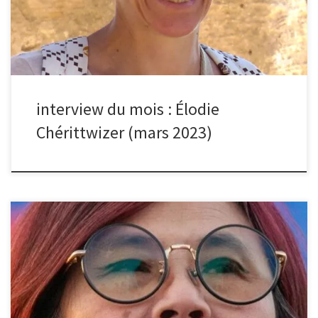
suite, je me suis dit que l’exposition du Louvre sur la nature morte
pourrait m’inspirer. Ce qui fut le cas. J’ai bien aimé une œuvre d’art
mettant en lumière des coquillages. Une fois chez moi, […]
interview du mois : Élodie
Chérittwizer (mars 2023)
Bonjour Caroline, le mois dernier, tes images de
méduses/singes/zèbres ont remporté un franc succès, lors de la
séance de partage sur la photographie animalière.Peux-tu nous
raconter une anecdote relative à l’une des trois photos
sélectionnées par les membres ? La photographie est à l’image
de la vie. On dépense souvent beaucoup d’efforts pour
finalement arriver à un résultat correct, et somme toute, assez