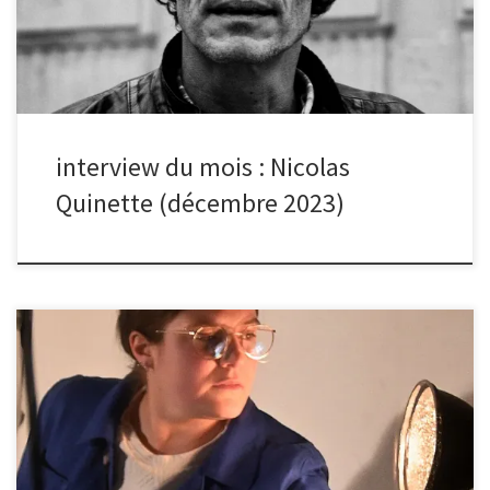
ordures du Caire. Les ordures sont ramenées dans ce même
quartier où elles sont triées, traitées et recyclées. Au sein de quel
projet s’inscrit ce reportage ? Cette photo est issue d’un […]
interview du mois : Nicolas
Quinette (décembre 2023)
En novembre, l’image de Susy Lagrange sur le thème « mémoire /
traces / histoire »(en lien avec le festival de poésie Bâton de
parole) a été élue photo du mois. Bonjour Susy, quelle est
l’histoire de ta photo ? Cette photo est issue de mon exposition
« Mémoire de Disparues ». En partant du principe que la création
des arts plastiques s’est faite sur le besoin de l’homme à vouloir
conserver une réalité vouée à disparaître, alors l’art a pour origine