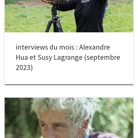
avait dans tous les accoutrements possibles : avec des chaussons,
des robes, des chapeaux, des costumes, dans des poussettes…
C’est donc tout naturellement que j’ai dédié une série consacrée
à l’humeur des chiens […]
interviews du mois : Alexandre
Hua et Susy Lagrange (septembre
2023)
bonjour Nicolas, quelle est l’histoire de ta photo sélectionnée au
mois de mai sur le thème « résistance(s) » ?Où a-t-elle été prise ?
La photo a été faite au printemps 2019 sur le quai Jemmapes
durant une manifestation des Gilets Jaunes. depuis quand fais-tu
partie du club photo ? Je suis au Photo Club depuis 2002. quel