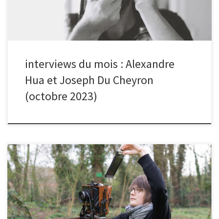
demandait qu’à être pris en photo ! » Lire la suite de l’interview
d’Alexandre, lauréat du thème « architecture » au mois […]
interviews du mois : Alexandre
Hua et Joseph Du Cheyron
(octobre 2023)
Le mois dernier, les photos d’Alexandre et Susy ont été
plébiscitées par les membres du club. Bonjour Alexandre, quelle
est l’histoire de ta photo ?(cf sélection du mois de septembre)
« Cette photo a été prise dans les rues de New York pendant mon
voyage photo. La première chose qui a attiré mon regard était le
nombre de chiens dans ces grandes rues américaines. Il y en a