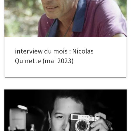
type de photo fais-tu ? Je photographie de façon instinctive
certains hommes, femmes ou enfants que je croise dans les rues
du monde. Les personnes qui m’attirent d’un point de vue
photographique ont en commun d’être creusées et traversées par
la vie.Elles sont livrées […]
interview du mois : Nicolas
Quinette (mai 2023)
quelle est l’histoire de ta photo (cf sélection du mois d’avril sur le
thème de l’architecture) ? où a-t-elle été prise ? Cette photo a été
prise en Mai 2020 sur les marches de la Grande Arche de la
Défense, juste après le premier confinement. Les gens
recommençaient tout juste à sortir, mais pas autant qu’avant la
pandémie. Le quartier de la Défense est principalement connu