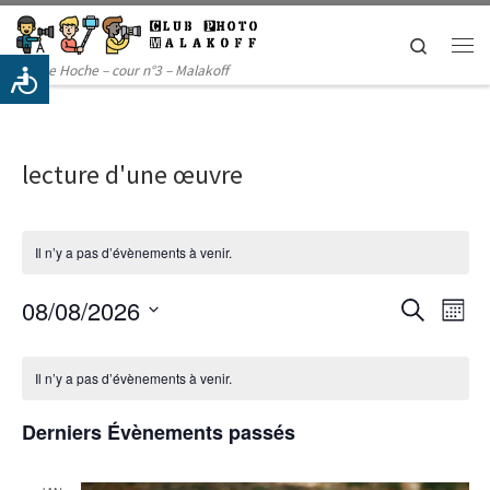
Passer au contenu
Search
Me
14 rue Hoche – cour n°3 – Malakoff
lecture d'une œuvre
Il n’y a pas d’évènements à venir.
R
N
08/08/2026
R
M
e
a
S
o
e
c
C
é
i
v
h
Il n’y a pas d’évènements à venir.
l
s
c
a
e
i
e
r
c
h
Derniers Évènements passés
g
l
c
t
h
i
a
e
e
e
o