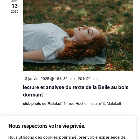
JAN
t
n
13
r
n
n
2025
i
e
c
d
o
z
u
h
n
r
n
e
d
e
i
d
e
a
e
e
t
v
e
t
r
u
.
n
e
13 janvier 2025 @ 18 h 30 min
-
20 h 00 min
d
s
lecture et analyse du texte de la Belle au bois
a
e
dormant
É
v
É
club photo de Malakoff
14 rue Hoche – cour n°3, Malakoff
v
i
è
v
g
n
Nous respectons votre vie privée.
è
e
a
Nous utilisons des cookies pour améliorer votre expérience de