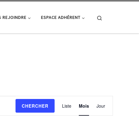
Search
 REJOINDRE
ESPACE ADHÉRENT
N
CHERCHER
Liste
Mois
Jour
a
v
i
g