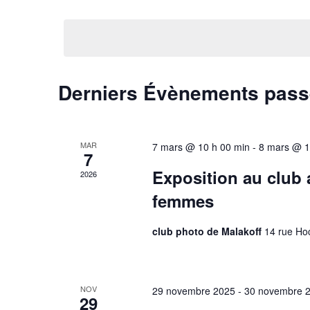
S
o
e
é
t
l
-
r
e
c
c
l
c
t
é
i
C
Derniers Évènements pas
.
h
o
R
n
a
e
e
n
c
e
l
h
MAR
e
7 mars @ 10 h 00 min
-
8 mars @ 1
z
7
e
u
e
r
Exposition au club 
t
2026
n
c
e
n
femmes
h
n
d
e
a
d
r
a
t
club photo de Malakoff
14 rue Hoc
É
e
r
v
v
.
è
i
n
i
e
NOV
29 novembre 2025
-
30 novembre 
e
29
m