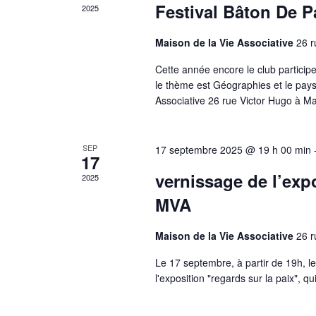
g
e
Festival Bâton De P
2025
r
n
a
t
d
Maison de la Vie Associative
26 r
s
t
p
e
Cette année encore le club participe
a
i
le thème est Géographies et le pays 
r
É
m
Associative 26 rue Victor Hugo à Ma
o
o
v
t
n
-
è
SEP
17 septembre 2025 @ 19 h 00 min
c
d
17
l
n
vernissage de l’expo
2025
é
e
.
e
MVA
v
m
u
Maison de la Vie Associative
26 r
e
e
Le 17 septembre, à partir de 19h, le
l'exposition "regards sur la paix", 
n
s
t