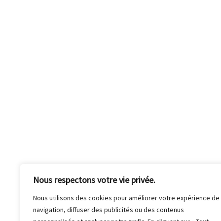
É
s
v
è
n
e
m
e
n
t
s
Nous respectons votre vie privée.
Nous utilisons des cookies pour améliorer votre expérience de
navigation, diffuser des publicités ou des contenus