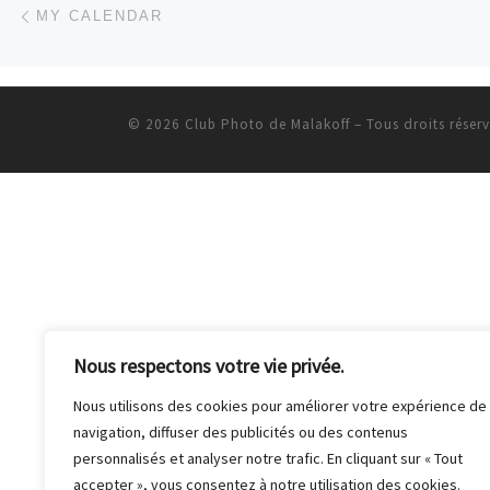
Parcourir les articles
MY CALENDAR
© 2026
Club Photo de Malakoff
– Tous droits réser
Nous respectons votre vie privée.
Nous utilisons des cookies pour améliorer votre expérience de
navigation, diffuser des publicités ou des contenus
personnalisés et analyser notre trafic. En cliquant sur « Tout
accepter », vous consentez à notre utilisation des cookies.