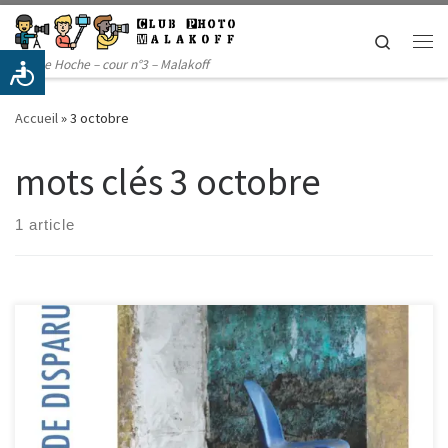
Passer au contenu
Search
Me
14 rue Hoche – cour n°3 – Malakoff
Accueil
»
3 octobre
mots clés 3 octobre
1 article
Plus d’infos :