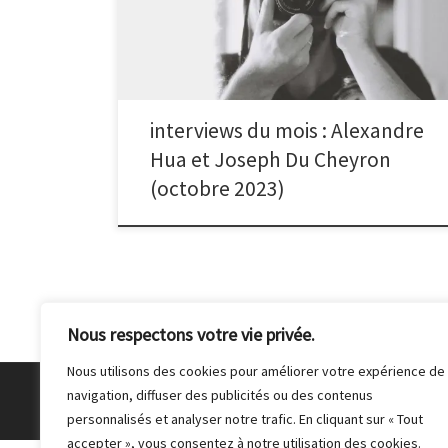
la sortie photo avec le club à la fanzone place de la
Concorde. J’ai trouvé ce supporter intéressant avec
son cigare, son béret et son kilt. Il était aussi très
souriant, chaleureux et ne demandait qu’à être pris
en photo ! » Lire la suite de l’interview d’Alexandre,
lauréat du thème « architecture » au mois […]
interviews du mois : Alexandre
Hua et Joseph Du Cheyron
(octobre 2023)
Nous respectons votre vie privée.
Nous utilisons des cookies pour améliorer votre expérience de
navigation, diffuser des publicités ou des contenus
© 2026
Club Photo de Malakoff
– Tous droits réser
personnalisés et analyser notre trafic. En cliquant sur « Tout
accepter », vous consentez à notre utilisation des cookies.