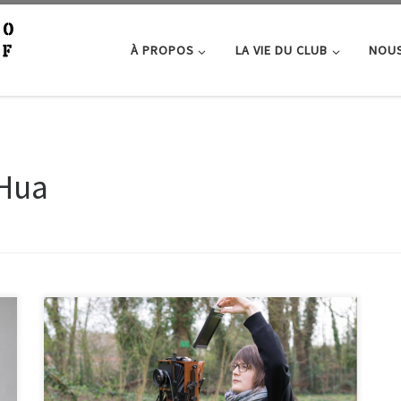
À PROPOS
LA VIE DU CLUB
NOUS
 Hua
Le mois dernier, les photos d’Alexandre et Susy ont
été plébiscitées par les membres du club. Bonjour
Alexandre, quelle est l’histoire de ta photo ?(cf
sélection du mois de septembre) « Cette photo a été
prise dans les rues de New York pendant mon voyage