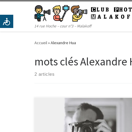
Passer au contenu
14 rue Hoche – cour n°3 – Malakoff
Accueil
»
Alexandre Hua
mots clés Alexandre
2 articles
Le mois dernier, les photos d’Alexandre et Joseph sur
le thème de la coupe du monde de rugby ont été
élues photos du mois Bonjour Alexandre, quelle est
l’histoire de ta photo ?(cf sélection du mois d’octobre)
« Cette photo a été prise dans les derniers instant de