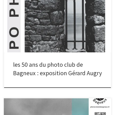
Le Photo Club de Bagneux fête ses 50 ans, avec une exposition
des photos du fondateur du club, Gérard Augry. Cette exposition
se déroule dans les locaux du club, passage Wodey, du 27 janvier
au 25 mars 2023. L’exposition peut être visitée le samedi après-
midi ou bien en prenant rendez-vous. Un vernissage a lieu le
vendredi 10 février à partir de 18h. Au-delà du vernissage, des
permanences sont organisées de 14h à 18h :
les 50 ans du photo club de
Bagneux : exposition Gérard Augry
Le photo club expose sur le thème « AILLEURS », du 21 octobre au