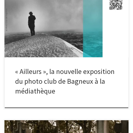
19 novembre dans le hall de la médiathèque de Bagneux. Pour
clôturer l’exposition, un finissage est organisé le samedi 19/11 à
partir de 17h15. Nous vous invitons à venir visiter l’exposition et
boire le verre de l’amitié. Plus d’infos médiathèque Louis Aragon 2
avenue Gabriel Péri – 92220 Bagneux Horaires : mardi : 14 h – 19 h
mercredi, vendredi, samedi : 10 h – 19 h dimanche : 14 h – 18 h
(sauf vacances scolaires)
« Ailleurs », la nouvelle exposition
du photo club de Bagneux à la
médiathèque