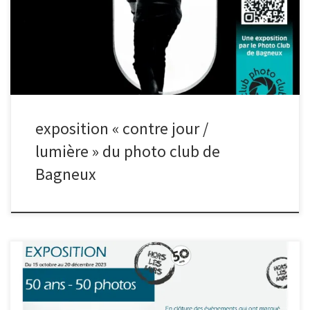
programme, une visite guidée de l’exposition suivie d’une séance
de lecture d’image. Pour cela, il faut apporter 1 ou 2 photo(s)
copiée(s) sur une clé USB et les membres du photo club de
Bagneux vous dispenseront quelques conseils. Plus d’infos :
exposition « contre jour /
lumière » du photo club de
Bagneux
Pour clôturer l’année anniversaire des 50 ans club, le Photo Club
de Bagneux vous invite au finissage de l’exposition « Hors Les