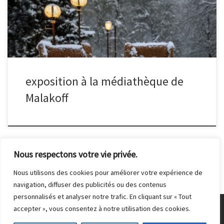
carte blanche au club photo du 14/12 au 20/01/2024 pour
participer à la décoration du lieu.
exposition à la médiathèque de
Malakoff
Nous respectons votre vie privée.
Nous utilisons des cookies pour améliorer votre expérience de
navigation, diffuser des publicités ou des contenus
personnalisés et analyser notre trafic. En cliquant sur « Tout
accepter », vous consentez à notre utilisation des cookies.
© 2026
Club Photo de Malakoff
– Tous droits réservés