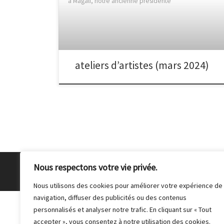
à Magali, notre ancienne présidente
ateliers d’artistes (mars 2024)
Nous respectons votre vie privée.
© 2026
Club Photo de Malakoff
– Tous droits réser
Nous utilisons des cookies pour améliorer votre expérience de
navigation, diffuser des publicités ou des contenus
personnalisés et analyser notre trafic. En cliquant sur « Tout
accepter », vous consentez à notre utilisation des cookies.