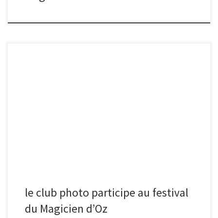
Une Histoire à Malakoff recherche des bénévoles et des
commerçants pour participer à l’événement. N’hésitez pas à vous
inscrire ou à envoyer un mail à michael.b [arobase]
unehistoireamalakoff [point] org, si l’aventure vous tente ou si vous
avez des questions ! Programme complet :
le club photo participe au festival
du Magicien d’Oz