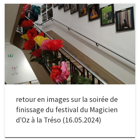
Retour à la Tréso (8 avenue du Président Wilson, à Malakoff) des
40 oeuvres réalisées dans le cadre du festival du Magicien d’Oz et
qui étaient en vitrine chez des commerçants de Malakoff ainsi qu’à
la Maison de la Vie Associative. Celles-ci sont actuellement
exposées et visibles dans l’escalier d’honneur jusqu’à la fin du
mois. C’est le moment ou jamais d’en profiter pour aller admirer
les photos et de participer à leur vente aux enchères qui se
termine le 31 mai !
retour en images sur la soirée de
finissage du festival du Magicien
d’Oz à la Tréso (16.05.2024)