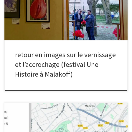
a démarré à la tombée de la nuit. Le lendemain, samedi matin, le
club photo est parti accrocher une partie des œuvres chez les
commerçants ouverts le samedi matin. Notamment, le restaurant-
herboristerie L’Herbe rouge, l’Atelier des Créateurs, le salon de
coiffure Larousse, le fromager […]
retour en images sur le vernissage
et l’accrochage (festival Une
Histoire à Malakoff)
Après le vernissage de vendredi 4 avril et partir de demain (ou la
semaine prochaine pour les commerçants fermés le samedi), les
œuvres visuelles réalisées par le club photo seront exposées chez
les commerçants de Malakoff tout le long du mois d’avril, avant de