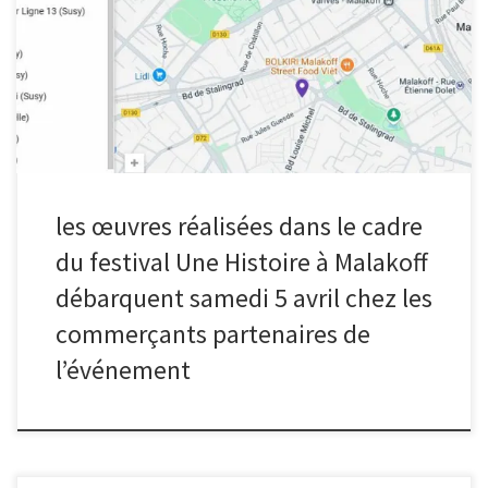
s’envoler direction la Tréso en mai. Voici la carte : Et la liste :
ARTISTES COMMERCANTS ADRESSES OEUVRES Elodie Maurin
(plombier) 2 avenue du Président Wilson L’érectionL’intérieur
fémininLa menace Joseph atelier des créateurs 18 rue Raymond
Fassin Sans nom Susy Maison Vimond (fromager) 60 avenue Pierre
Larousse Roche Susy Atelier Ligne 13(boutique de vêtements) 13
avenue […]
les œuvres réalisées dans le cadre
du festival Une Histoire à Malakoff
débarquent samedi 5 avril chez les
commerçants partenaires de
l’événement