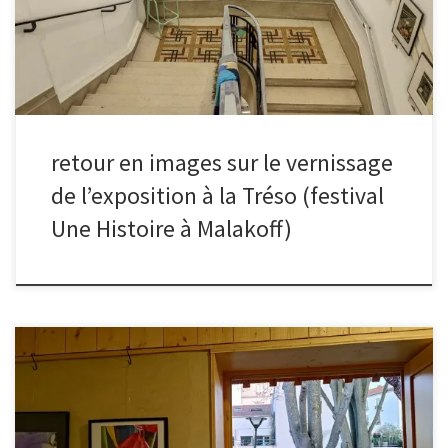
dans l’escalier d’honneur. Retrouvez ci-dessous quelques photos :
retour en images sur le vernissage
de l’exposition à la Tréso (festival
Une Histoire à Malakoff)
Vendredi soir avait lieu le lancement de l’édition 2025 du festival
Une histoire à Malakoff avec, au programme, le vernissage de
l’exposition à la Maison Wangari de la ferme urbaine. Les œuvres
sur le thème de la Belle au bois dormant étaient exposées le
temps de la soirée, en préambule du spectacle son et lumière qui