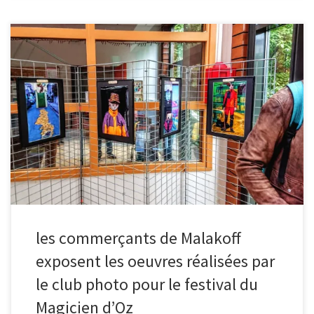
Le club photo de Malakoff remercie chaleureusement les
commerçants partenaires : Maurin Plomberie, Maison Vimond,
Maison Denis par Bibi, un laboratoire d’analyses, la MVA (maison de
la vie associative) et SAIEM Malakoff Habitat qui ont accueilli nos
oeuvres et les ont mises à l’honneur dans leurs vitrines ou sur leurs
murs, pendant toute la durée du festival.
les commerçants de Malakoff
exposent les oeuvres réalisées par
le club photo pour le festival du
Magicien d’Oz