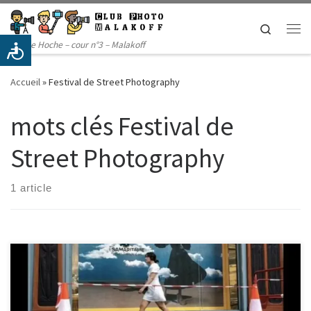
Passer au contenu
Search
Me
14 rue Hoche – cour n°3 – Malakoff
Accueil
»
Festival de Street Photography
mots clés Festival de
Street Photography
1 article
Ce samedi, plusieurs membres du club photo participent à un