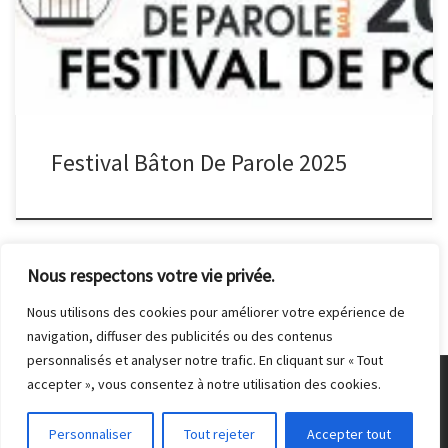
Maison de la Vie Associative 26 rue Victor Hugo à Malakoff
Festival Bâton De Parole 2025
Nous respectons votre vie privée.
Nous utilisons des cookies pour améliorer votre expérience de
navigation, diffuser des publicités ou des contenus
personnalisés et analyser notre trafic. En cliquant sur « Tout
accepter », vous consentez à notre utilisation des cookies.
© 2026
Club Photo de Malakoff
– Tous droits réservés
Personnaliser
Tout rejeter
Accepter tout