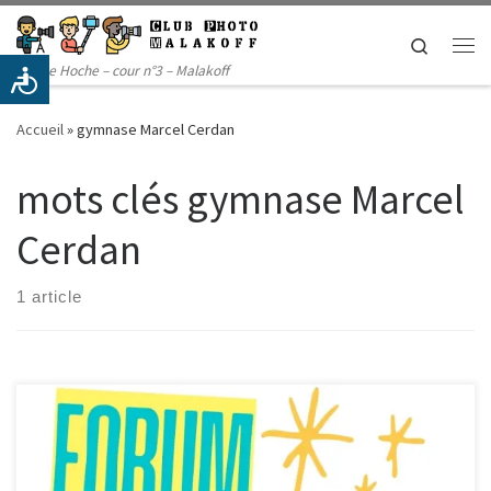
Passer au contenu
Search
Me
14 rue Hoche – cour n°3 – Malakoff
Accueil
»
gymnase Marcel Cerdan
mots clés gymnase Marcel
Cerdan
1 article