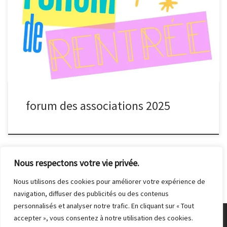
Le forum de rentrée aura lieu le samedi 6 septembre, de 9h à
18h, au gymnase Marcel Cerdan. Le stand du club photo sera situé
au niveau de l’espace culture, au stand n°18.
forum des associations 2025
Nous respectons votre vie privée.
Nous utilisons des cookies pour améliorer votre expérience de
navigation, diffuser des publicités ou des contenus
personnalisés et analyser notre trafic. En cliquant sur « Tout
accepter », vous consentez à notre utilisation des cookies.
© 2026
Club Photo de Malakoff
– Tous droits réservés