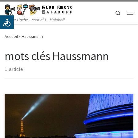
Passer au contenu
Search
Me
14 rue Hoche – cour n°3 – Malakoff
Accueil
»
Haussmann
mots clés Haussmann
1 article
avec l’agence Cultival Paris