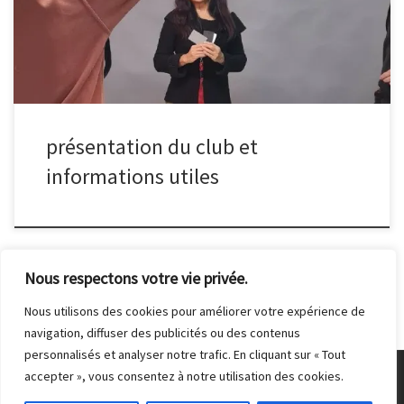
réunion pour venir nous rencontrer. Le club se situe au 14 rue
Hoche à Malakoff, dans la troisième cour de l’immeuble. Vous
retrouverez la prochaine date en suivant notre actualité. Nous
réalisons, en plus, des ateliers techniques, sur proposition ou à la
demande […]
présentation du club et
informations utiles
Nous respectons votre vie privée.
Nous utilisons des cookies pour améliorer votre expérience de
navigation, diffuser des publicités ou des contenus
personnalisés et analyser notre trafic. En cliquant sur « Tout
accepter », vous consentez à notre utilisation des cookies.
© 2026
Club Photo de Malakoff
– Tous droits réservés