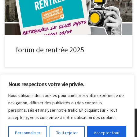
associations, au gymnase Marcel Cerdan (37-39 rue Avaulée), de
9h à 18h. Plus d’informations sur l’inscription ici.
forum de rentrée 2025
Nous respectons votre vie privée.
Nous utilisons des cookies pour améliorer votre expérience de
navigation, diffuser des publicités ou des contenus
personnalisés et analyser notre trafic. En cliquant sur « Tout
accepter », vous consentez à notre utilisation des cookies.
© 2026
Club Photo de Malakoff
– Tous droits réservés
Personnaliser
Tout rejeter
Accepter tout