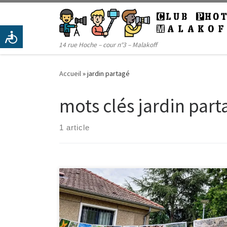
Passer au contenu
14 rue Hoche – cour n°3 – Malakoff
Accueil
»
jardin partagé
mots clés jardin part
1 article
Les 5 et 6 juillet derniers, les jardiniers du jardin Potin
(Vanves) dont Jacques Sudre, membre du club photo,