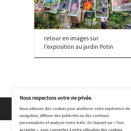
exposaient des photos de leurs cultures.
retour en images sur
l’exposition au jardin Potin
Nous respectons votre vie privée.
© 2026
Club Photo de Malakoff
– Tous droits réser
Nous utilisons des cookies pour améliorer votre expérience de
navigation, diffuser des publicités ou des contenus
personnalisés et analyser notre trafic. En cliquant sur « Tout
accepter », vous consentez à notre utilisation des cookies.