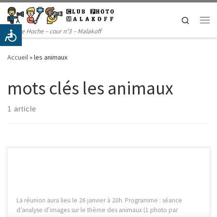
Passer au contenu
Search
Me
14 rue Hoche – cour n°3 – Malakoff
Accueil
»
les animaux
mots clés les animaux
1 article
La réunion aura lieu le 26 janvier à 20h. Programme : séance
d’analyse d’images sur le thème des animaux (1 photo par