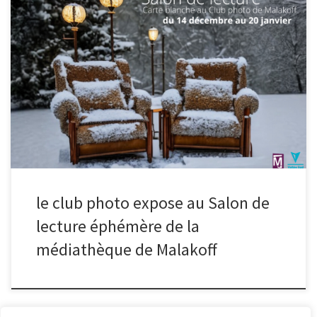
Du 14 décembre au 20 janvier, la salle de conférence de la
médiathèque se transforme en salon de lecture éphémère à
l’atmosphère accueillante où s’installer confortablement et
bouquiner à son aise à l’écart de l’agitation du monde. Entre
plantes vertes et lumières feutrées, installez-vous
confortablement. Une sélection de livres adultes et jeunesse en
consultation libre est proposée sur place. Entre chaque lecture,
prenez également le temps de découvrir sur les murs, les clichés
du club photo à qui la médiathèque a donné carte blanche.
quelques images de l’accrochage
le club photo expose au Salon de
lecture éphémère de la
médiathèque de Malakoff