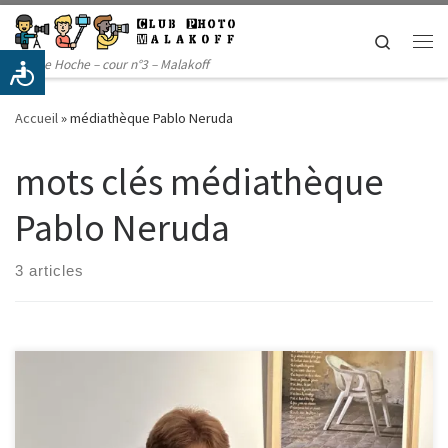
Passer au contenu
Search
Me
14 rue Hoche – cour n°3 – Malakoff
Accueil
»
médiathèque Pablo Neruda
mots clés médiathèque
Pablo Neruda
3 articles