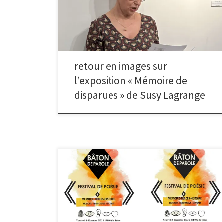
Malakoff. Celle-ci est visible jusqu’au dimanche 20
octobre. Retour en images :
retour en images sur
l’exposition « Mémoire de
disparues » de Susy Lagrange
festival « bâton de parole » (thématique : mémoire –
traces – histoire) à la salle des fêtes télécharger le
programme télé