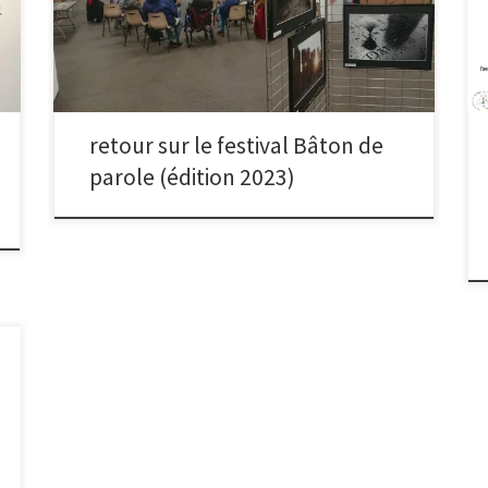
l’exposition tout au long du week-end. Merci aux
photographes Susy, Joseph, Jacques S !
retour sur le festival Bâton de
parole (édition 2023)