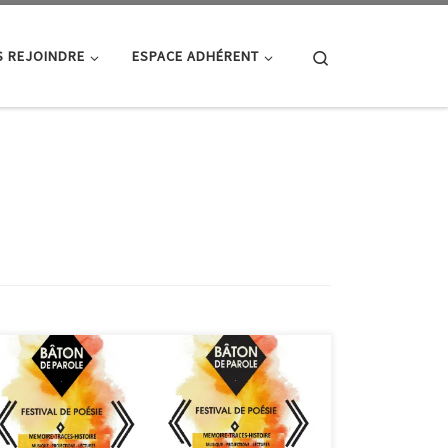
Search
 REJOINDRE
ESPACE ADHÉRENT
Cette année le festival se tiendra les 9 et 10
décembre, autour du thème Mémoire-Traces-