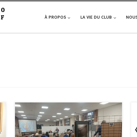
À PROPOS
LA VIE DU CLUB
NOUS
Retour en images sur l’accrochage des cadres samedi
matin à l’école Jean Jaurès et le déroulement de