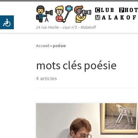
Passer au contenu
14 rue Hoche – cour n°3 – Malakoff
Accueil
»
poésie
mots clés poésie
4 articles
Jeudi 3 octobre dernier, avait lieu le vernissage de
l’exposition de Susy Lagrange « Mémoire de
disparues » à la médiathèque Pablo Neruda de