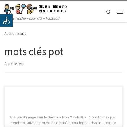
Passer au contenu
Search
Me
14 rue Hoche – cour n°3 – Malakoff
Accueil
»
pot
mots clés pot
4 articles
Analyse d’images sur le thème « Mon Malakoff » (1 photo max par
membre) suivi du pot de fin d’année pour lequel chacun apporte