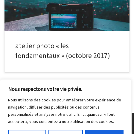
local du club. Pensez à prendre votre appareil photo et sa notice
d’utilisation.
atelier photo « les
fondamentaux » (octobre 2017)
Nous respectons votre vie privée.
Nous utilisons des cookies pour améliorer votre expérience de
navigation, diffuser des publicités ou des contenus
personnalisés et analyser notre trafic. En cliquant sur « Tout
accepter », vous consentez à notre utilisation des cookies.
© 2026
Club Photo de Malakoff
– Tous droits réservés