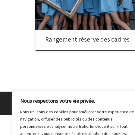
cartons pour ranger les cadres.
Rangement réserve des cadres
Nous respectons votre vie privée.
© 2026
Club Photo de Malakoff
– Tous droits réser
Nous utilisons des cookies pour améliorer votre expérience de
navigation, diffuser des publicités ou des contenus
personnalisés et analyser notre trafic. En cliquant sur « Tout
accepter », vous consentez à notre utilisation des cookies.