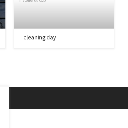
matériel du club
cleaning day
vés