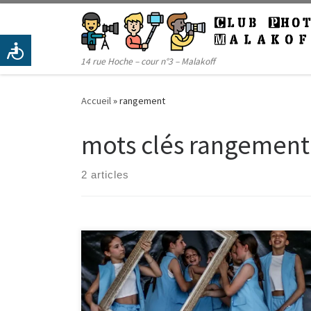
Passer au contenu
14 rue Hoche – cour n°3 – Malakoff
Accueil
»
rangement
mots clés rangement
2 articles
Appel aux volontaires pour ranger, trier et nettoyer les
cadres afin de ranger le réserve. On aura besoin de