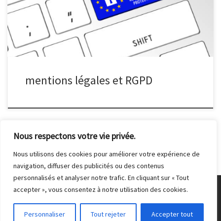
(également appelée hash) peut être envoyée au service Gravatar
pour vérifier si vous utilisez ce dernier. Les clauses de
confidentialité du service Gravatar sont disponibles ici :
https://automattic.com/privacy/. Après validation de votre
commentaire, votre photo de profil sera visible publiquement à
coté de votre commentaire. Si […]
mentions légales et RGPD
Nous respectons votre vie privée.
Nous utilisons des cookies pour améliorer votre expérience de
navigation, diffuser des publicités ou des contenus
personnalisés et analyser notre trafic. En cliquant sur « Tout
accepter », vous consentez à notre utilisation des cookies.
© 2026
Club Photo de Malakoff
– Tous droits réservés
Personnaliser
Tout rejeter
Accepter tout