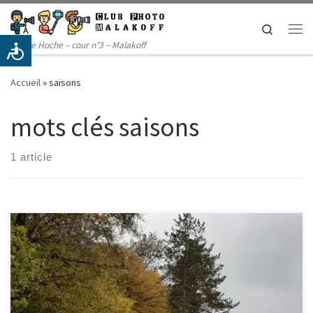
Passer au contenu
Search
Me
14 rue Hoche – cour n°3 – Malakoff
Accueil
»
saisons
mots clés saisons
1 article
A chaque réunion, nous sélectionnons des photos parmi celles
présentées par les membres.