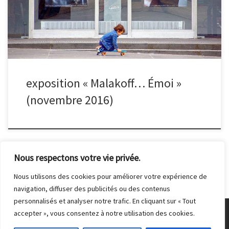
l’image, à traduire ce lien invisible qui unit les habitants.
L’exposition d’environ 70 photos a eu lieu à la médiathèque de
Malakoff du 10 octobre au 6 novembre 2016.
exposition « Malakoff… Émoi »
(novembre 2016)
Nous respectons votre vie privée.
Nous utilisons des cookies pour améliorer votre expérience de
navigation, diffuser des publicités ou des contenus
personnalisés et analyser notre trafic. En cliquant sur « Tout
accepter », vous consentez à notre utilisation des cookies.
© 2026
Club Photo de Malakoff
– Tous droits réservés