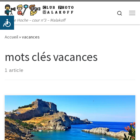
Passer au contenu
Search
Me
14 rue Hoche – cour n°3 – Malakoff
Accueil
»
vacances
mots clés vacances
1 article
A chaque réunion, nous sélectionnons des photos parmi celles
présentées par les membres. Cliquez ici pour visualiser la