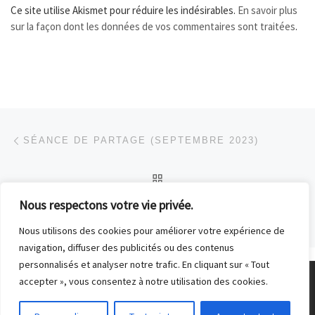
Ce site utilise Akismet pour réduire les indésirables.
En savoir plus
sur la façon dont les données de vos commentaires sont traitées
.
Parcourir les articles
Article précédent
SÉANCE DE PARTAGE (SEPTEMBRE 2023)
RETOUR À LA LISTE DES
Nous respectons votre vie privée.
Ar
INTERVIEW DU MOIS : NICOLAS QUINETTE (MAI 2023)
Nous utilisons des cookies pour améliorer votre expérience de
navigation, diffuser des publicités ou des contenus
personnalisés et analyser notre trafic. En cliquant sur « Tout
accepter », vous consentez à notre utilisation des cookies.
© 2026
Club Photo de Malakoff
– Tous droits réservés