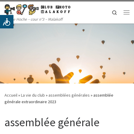
Passer au contenu
Search
Me
14 rue Hoche – cour n°3 – Malakoff
Accueil
»
La vie du club
»
assemblées générales
»
assemblée
générale extraordinaire 2023
assemblée générale