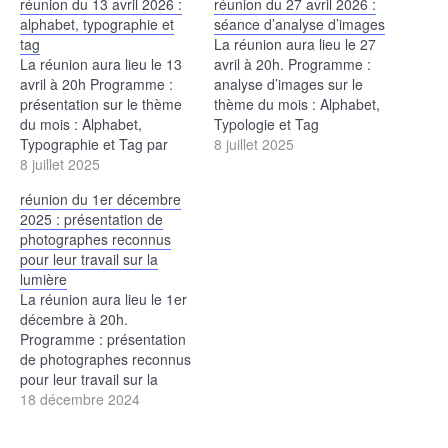
réunion du 13 avril 2026 :
réunion du 27 avril 2026 :
alphabet, typographie et
séance d’analyse d’images
tag
La réunion aura lieu le 27
La réunion aura lieu le 13
avril à 20h. Programme :
avril à 20h Programme :
analyse d’images sur le
présentation sur le thème
thème du mois : Alphabet,
du mois : Alphabet,
Typologie et Tag
Typographie et Tag par
8 juillet 2025
Jean-François
8 juillet 2025
réunion du 1er décembre
2025 : présentation de
photographes reconnus
pour leur travail sur la
lumière
La réunion aura lieu le 1er
décembre à 20h.
Programme : présentation
de photographes reconnus
pour leur travail sur la
lumière Nicolas Quinette et
18 décembre 2024
Elodie Cherittwizer
présentent le travail d'un