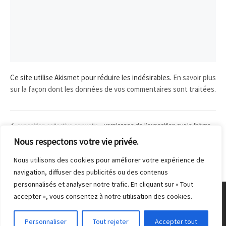
Ce site utilise Akismet pour réduire les indésirables.
En savoir plus
sur la façon dont les données de vos commentaires sont traitées
.
vernissage de l’exposition sur le thème
exposition collective annuelle
du club de Bagneux sur le
de la Belle au bois dormant (festival Une
Nous respectons votre vie privée.
thème de la pluie
Histoire à Malakoff)
Nous utilisons des cookies pour améliorer votre expérience de
navigation, diffuser des publicités ou des contenus
personnalisés et analyser notre trafic. En cliquant sur « Tout
accepter », vous consentez à notre utilisation des cookies.
© 2026
Club Photo de Malakoff
– Tous droits réservés
Personnaliser
Tout rejeter
Accepter tout