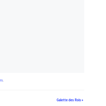
es
.
Galette des Rois
»