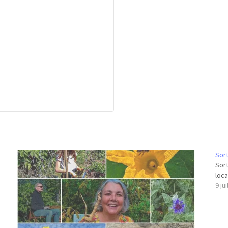
Sort
Sort
loca
9 ju