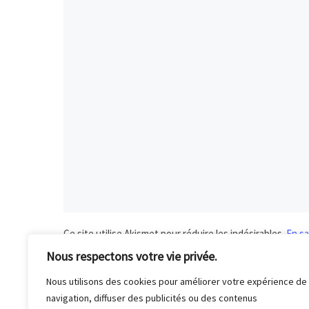
Ce site utilise Akismet pour réduire les indésirables.
En sa
Nous respectons votre vie privée.
Nous utilisons des cookies pour améliorer votre expérience de
N
«
Janvier 2026 : photographie animalière
navigation, diffuser des publicités ou des contenus